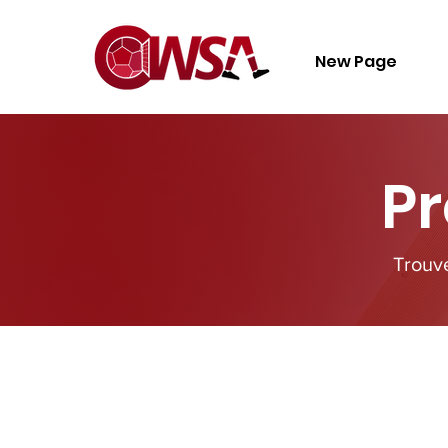
New Page
P
Trouv