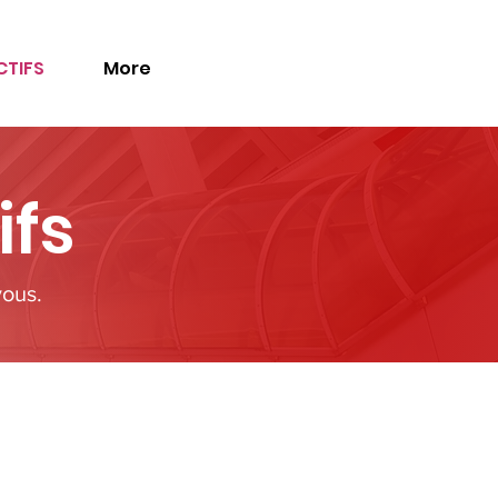
TIFS
More
fs
vous.