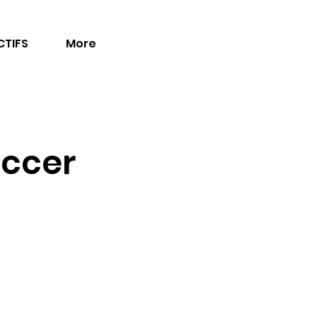
TIFS
More
occer