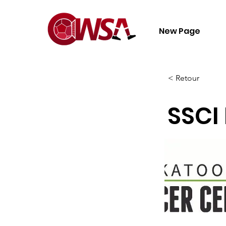
New Page
< Retour
SSCI